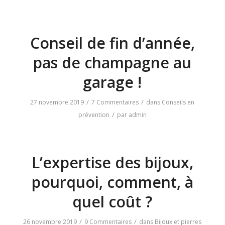
Conseil de fin d’année,
pas de champagne au
garage !
/
/
27 novembre 2019
7 Commentaires
dans
Conseils en
/
prévention
par
admin
L’expertise des bijoux,
pourquoi, comment, à
quel coût ?
/
/
26 novembre 2019
9 Commentaires
dans
Bijoux et pierres